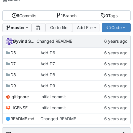
6
Commits
1
Branch
0
Tags
Go to file
Add File
Code
master
Øyvind Skaaden
Changed README
D6
Add D6
D7
Add D7
D8
Add D8
D9
Add D9
.gitignore
Initial commit
LICENSE
Initial commit
README.md
Changed README