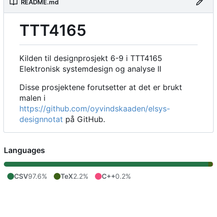
README.md
TTT4165
Kilden til designprosjekt 6-9 i TTT4165
Elektronisk systemdesign og analyse II
Disse prosjektene forutsetter at det er brukt
malen i
https://github.com/oyvindskaaden/elsys-
designnotat
på GitHub.
Languages
CSV
97.6%
TeX
2.2%
C++
0.2%