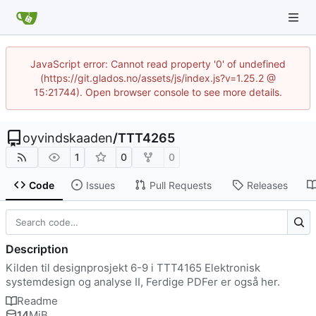
JavaScript error: Cannot read property '0' of undefined
(https://git.glados.no/assets/js/index.js?v=1.25.2 @
15:21744). Open browser console to see more details.
oyvindskaaden
/
TTT4265
1
0
0
Code
Issues
Pull Requests
Releases
Description
Kilden til designprosjekt 6-9 i TTT4165 Elektronisk
systemdesign og analyse II, Ferdige PDFer er også her.
Readme
14
MiB